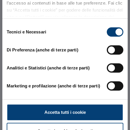
l’accesso ai contenuti in base alle tue preferenze. Fai clic
Retelit, il più
su “Accetta tutti i cookie” per godere delle funzionalità del
sito o su “Dettagli” per visualizzare la descrizione dei
grande
diversi cookie e selezionare quelli di tuo interesse.
Selezione
Per proseguire la navigazione senza esprimere
Tecnici e Necessari
del
preferenze, clicca sulla “X” in alto a destra. Per maggiori
interconnection
consenso
informazioni ti invitiamo a leggere la nostra
Informativa
Di Preferenza (anche di terze parti)
Cookie
.
hub italiano
Analitici e Statistici (anche di terze parti)
per la neutral
Marketing e profilazione (anche di terze parti)
colocation.
Accetta tutti i cookie
CONTATTACI