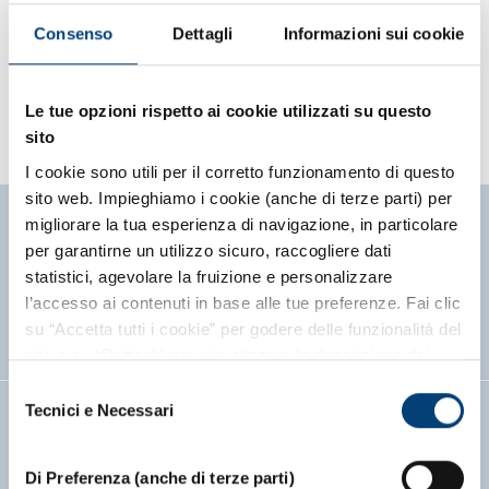
AVALON 2
AVALON 3
Consenso
Dettagli
Informazioni sui cookie
CONTATTI
CONTENUTI
COOKIE POLICY
Le tue opzioni rispetto ai cookie utilizzati su questo
sito
I cookie sono utili per il corretto funzionamento di questo
sito web. Impieghiamo i cookie (anche di terze parti) per
migliorare la tua esperienza di navigazione, in particolare
per garantirne un utilizzo sicuro, raccogliere dati
statistici, agevolare la fruizione e personalizzare
l’accesso ai contenuti in base alle tue preferenze. Fai clic
su “Accetta tutti i cookie” per godere delle funzionalità del
(si apre in un
(si apre in
(si apre
(si a
(s
Seguici su:
sito o su “Dettagli” per visualizzare la descrizione dei
diversi cookie e selezionare quelli di tuo interesse.
Selezione
Per proseguire la navigazione senza esprimere
PRIVACY
COOKIE POLICY
MAPPA DEL SITO
Tecnici e Necessari
del
preferenze, clicca sulla “X” in alto a destra. Per maggiori
consenso
(LINK, APRE
DICHIARAZIONE E SEGNALAZIONE DI ACCESSIBILITÀ
informazioni ti invitiamo a leggere la nostra
Informativa
Di Preferenza (anche di terze parti)
Cookie
.